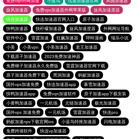
免费vqn外网加速
小蓝鸟
优途加速器官网
风驰加速器
旋风加速器
免费vps加速器外网苹果版
旋风加速度器
快连加速器
快连加速器官网入口
原子加速器
快鸭加速器
快柠檬加速器
旋风加速度器
外网网址导航
软件中心
雷霆加速
狂飙加速器
哔咔漫画
瑞乐小说
小美
小美vpn
小美加速器
老王加速器
下载原子加速器
2023免费加速神器
免费梯子加速器永久免费版
雷霆加速器官网下载
原子加速器免费下载
黑洞加速
蚂蚁加速器
国外vps加速免费
快连加速器app
暴雪加速器
快鸭加速器app
免费vqn加速软件
原子加速app下载安装
小黄鸭加速器
一元机场
元链加速器
极光加速器
国外vps 加速免费
一元机场
雷霆加器速
快连pro
蚂蚁加速npv下载官网ios
小蓝鸟特推加速器
闪电加速器
免费跨墙软件
快连vp加速器