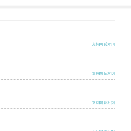
支持
[0]
反对
[0]
支持
[0]
反对
[0]
支持
[0]
反对
[0]