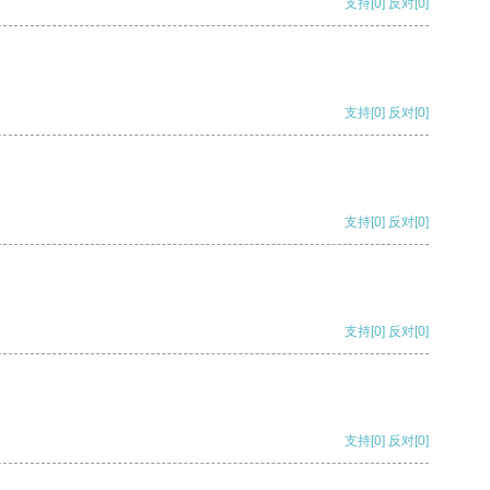
支持
[0]
反对
[0]
支持
[0]
反对
[0]
支持
[0]
反对
[0]
支持
[0]
反对
[0]
支持
[0]
反对
[0]