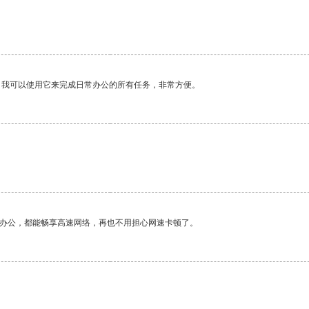
。我可以使用它来完成日常办公的所有任务，非常方便。
作办公，都能畅享高速网络，再也不用担心网速卡顿了。