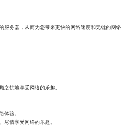
的服务器，从而为您带来更快的网络速度和无缝的网络
顾之忧地享受网络的乐趣。
络体验。
、尽情享受网络的乐趣。