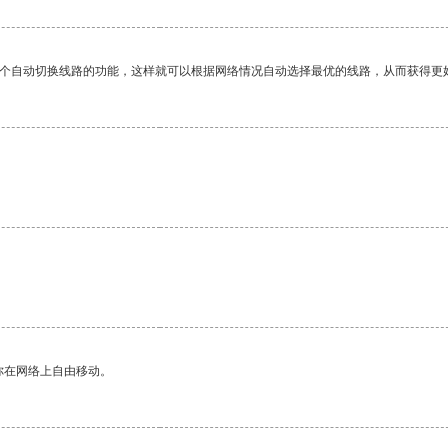
一个自动切换线路的功能，这样就可以根据网络情况自动选择最优的线路，从而获得更
你在网络上自由移动。