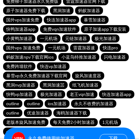
免费梯子加速器永久免费版
雷霆加速器官网下载
原子加速器免费下载
黑洞加速
蚂蚁加速器
国外vps加速免费
快连加速器app
暴雪加速器
快鸭加速器app
免费vqn加速软件
原子加速app下载安装
小黄鸭加速器
一元机场
元链加速器
极光加速器
国外vps 加速免费
一元机场
雷霆加器速
快连pro
蚂蚁加速npv下载官网ios
小蓝鸟特推加速器
闪电加速器
免费跨墙软件
快连vp加速器
暴雪vp永久免费加速器下载官网
旋风加速度器
黑洞nvp加速器
黑洞加速噐
纸飞机加速器
快鸭vp加速器
极光加速器
老王vqn加速
快连加速器app
outline
outline
ios加速器
永久不收费的加速器
outline
优途加速器
海鸥加速器下载
老版本旋风加速免费
每天免费2小时加速器
1元机场
outline
安卓加速器梯子
永久免费使用的加速器
下载