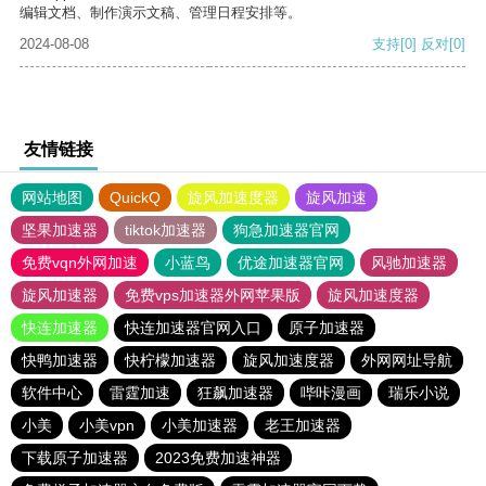
编辑文档、制作演示文稿、管理日程安排等。
2024-08-08
支持
[0]
反对
[0]
友情链接
网站地图
QuickQ
旋风加速度器
旋风加速
坚果加速器
tiktok加速器
狗急加速器官网
免费vqn外网加速
小蓝鸟
优途加速器官网
风驰加速器
旋风加速器
免费vps加速器外网苹果版
旋风加速度器
快连加速器
快连加速器官网入口
原子加速器
快鸭加速器
快柠檬加速器
旋风加速度器
外网网址导航
软件中心
雷霆加速
狂飙加速器
哔咔漫画
瑞乐小说
小美
小美vpn
小美加速器
老王加速器
下载原子加速器
2023免费加速神器