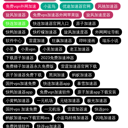
免费vqn外网加速
小蓝鸟
优途加速器官网
风驰加速器
旋风加速器
免费vps加速器外网苹果版
旋风加速度器
快连加速器
快连加速器官网入口
原子加速器
快鸭加速器
快柠檬加速器
旋风加速度器
外网网址导航
软件中心
雷霆加速
狂飙加速器
哔咔漫画
瑞乐小说
小美
小美vpn
小美加速器
老王加速器
下载原子加速器
2023免费加速神器
免费梯子加速器永久免费版
雷霆加速器官网下载
原子加速器免费下载
黑洞加速
蚂蚁加速器
国外vps加速免费
快连加速器app
暴雪加速器
快鸭加速器app
免费vqn加速软件
原子加速app下载安装
小黄鸭加速器
一元机场
元链加速器
极光加速器
国外vps 加速免费
一元机场
雷霆加器速
快连pro
蚂蚁加速npv下载官网ios
小蓝鸟特推加速器
闪电加速器
免费跨墙软件
快连vp加速器