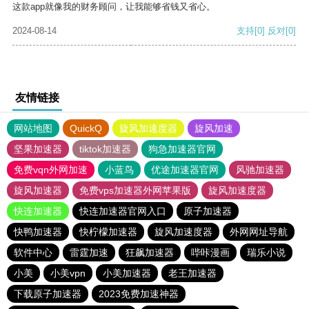
这款app就像我的财务顾问，让我能够省钱又省心。
2024-08-14
支持
[0]
反对
[0]
友情链接
网站地图
QuickQ
旋风加速度器
旋风加速
坚果加速器
tiktok加速器
狗急加速器官网
免费vqn外网加速
小蓝鸟
优途加速器官网
风驰加速器
旋风加速器
免费vps加速器外网苹果版
旋风加速度器
快连加速器
快连加速器官网入口
原子加速器
快鸭加速器
快柠檬加速器
旋风加速度器
外网网址导航
软件中心
雷霆加速
狂飙加速器
哔咔漫画
瑞乐小说
小美
小美vpn
小美加速器
老王加速器
下载原子加速器
2023免费加速神器