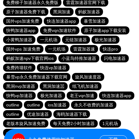
免费梯子加速器永久免费版
雷霆加速器官网下载
原子加速器免费下载
黑洞加速
蚂蚁加速器
国外vps加速免费
快连加速器app
暴雪加速器
快鸭加速器app
免费vqn加速软件
原子加速app下载安装
小黄鸭加速器
一元机场
元链加速器
极光加速器
国外vps 加速免费
一元机场
雷霆加器速
快连pro
蚂蚁加速npv下载官网ios
小蓝鸟特推加速器
闪电加速器
免费跨墙软件
快连vp加速器
暴雪vp永久免费加速器下载官网
旋风加速度器
黑洞nvp加速器
黑洞加速噐
纸飞机加速器
快鸭vp加速器
极光加速器
老王vqn加速
快连加速器app
outline
outline
ios加速器
永久不收费的加速器
outline
优途加速器
海鸥加速器下载
老版本旋风加速免费
每天免费2小时加速器
1元机场
outline
安卓加速器梯子