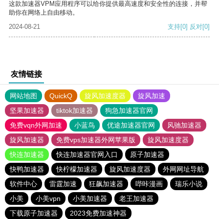
这款加速器VPM应用程序可以给你提供最高速度和安全性的连接，并帮
助你在网络上自由移动。
2024-08-21
支持
[0]
反对
[0]
友情链接
网站地图
QuickQ
旋风加速度器
旋风加速
坚果加速器
tiktok加速器
狗急加速器官网
免费vqn外网加速
小蓝鸟
优途加速器官网
风驰加速器
旋风加速器
免费vps加速器外网苹果版
旋风加速度器
快连加速器
快连加速器官网入口
原子加速器
快鸭加速器
快柠檬加速器
旋风加速度器
外网网址导航
软件中心
雷霆加速
狂飙加速器
哔咔漫画
瑞乐小说
小美
小美vpn
小美加速器
老王加速器
下载原子加速器
2023免费加速神器