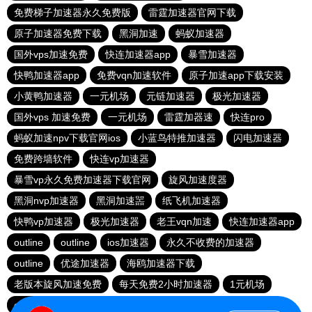
免费梯子加速器永久免费版
雷霆加速器官网下载
原子加速器免费下载
黑洞加速
蚂蚁加速器
国外vps加速免费
快连加速器app
暴雪加速器
快鸭加速器app
免费vqn加速软件
原子加速app下载安装
小黄鸭加速器
一元机场
元链加速器
极光加速器
国外vps 加速免费
一元机场
雷霆加器速
快连pro
蚂蚁加速npv下载官网ios
小蓝鸟特推加速器
闪电加速器
免费跨墙软件
快连vp加速器
暴雪vp永久免费加速器下载官网
旋风加速度器
黑洞nvp加速器
黑洞加速噐
纸飞机加速器
快鸭vp加速器
极光加速器
老王vqn加速
快连加速器app
outline
outline
ios加速器
永久不收费的加速器
outline
优途加速器
海鸥加速器下载
老版本旋风加速免费
每天免费2小时加速器
1元机场
outline
安卓加速器梯子