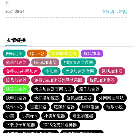
护。
2024-08-24
支持
[0]
反对
[0]
友情链接
网站地图
QuickQ
旋风加速度器
旋风加速
坚果加速器
tiktok加速器
狗急加速器官网
免费vqn外网加速
小蓝鸟
优途加速器官网
风驰加速器
旋风加速器
免费vps加速器外网苹果版
旋风加速度器
快连加速器
快连加速器官网入口
原子加速器
快鸭加速器
快柠檬加速器
旋风加速度器
外网网址导航
软件中心
雷霆加速
狂飙加速器
哔咔漫画
瑞乐小说
小美
小美vpn
小美加速器
老王加速器
下载原子加速器
2023免费加速神器