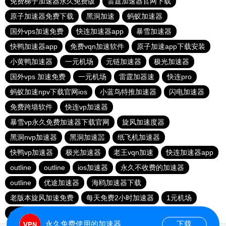
免费梯子加速器永久免费版
雷霆加速器官网下载
原子加速器免费下载
黑洞加速
蚂蚁加速器
国外vps加速免费
快连加速器app
暴雪加速器
快鸭加速器app
免费vqn加速软件
原子加速app下载安装
小黄鸭加速器
一元机场
元链加速器
极光加速器
国外vps 加速免费
一元机场
雷霆加器速
快连pro
蚂蚁加速npv下载官网ios
小蓝鸟特推加速器
闪电加速器
免费跨墙软件
快连vp加速器
暴雪vp永久免费加速器下载官网
旋风加速度器
黑洞nvp加速器
黑洞加速噐
纸飞机加速器
快鸭vp加速器
极光加速器
老王vqn加速
快连加速器app
outline
outline
ios加速器
永久不收费的加速器
outline
优途加速器
海鸥加速器下载
老版本旋风加速免费
每天免费2小时加速器
1元机场
outline
安卓加速器梯子
永久免费使用的加速器
下载