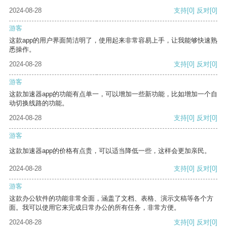
2024-08-28
支持
[0]
反对
[0]
游客
这款app的用户界面简洁明了，使用起来非常容易上手，让我能够快速熟
悉操作。
2024-08-28
支持
[0]
反对
[0]
游客
这款加速器app的功能有点单一，可以增加一些新功能，比如增加一个自
动切换线路的功能。
2024-08-28
支持
[0]
反对
[0]
游客
这款加速器app的价格有点贵，可以适当降低一些，这样会更加亲民。
2024-08-28
支持
[0]
反对
[0]
游客
这款办公软件的功能非常全面，涵盖了文档、表格、演示文稿等各个方
面。我可以使用它来完成日常办公的所有任务，非常方便。
2024-08-28
支持
[0]
反对
[0]