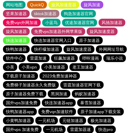
网站地图
QuickQ
旋风加速度器
旋风加速
坚果加速器
tiktok加速器
狗急加速器官网
免费vqn外网加速
小蓝鸟
优途加速器官网
风驰加速器
旋风加速器
免费vps加速器外网苹果版
旋风加速度器
快连加速器
快连加速器官网入口
原子加速器
快鸭加速器
快柠檬加速器
旋风加速度器
外网网址导航
软件中心
雷霆加速
狂飙加速器
哔咔漫画
瑞乐小说
小美
小美vpn
小美加速器
老王加速器
下载原子加速器
2023免费加速神器
免费梯子加速器永久免费版
雷霆加速器官网下载
原子加速器免费下载
黑洞加速
蚂蚁加速器
国外vps加速免费
快连加速器app
暴雪加速器
快鸭加速器app
免费vqn加速软件
原子加速app下载安装
小黄鸭加速器
一元机场
元链加速器
极光加速器
国外vps 加速免费
一元机场
雷霆加器速
快连pro