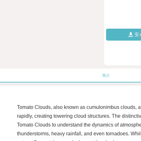
安
简介
Tomato Clouds, also known as cumulonimbus clouds, are
rapidly, creating towering cloud structures. The distinct
Tomato Clouds to understand the dynamics of atmospheri
thunderstorms, heavy rainfall, and even tornadoes. Whil