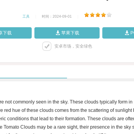
工具
|
时间：2024-09-01
|
卓下载
苹果下载
安卓市场，安全绿色
 not commonly seen in the sky. These clouds typically form in
ive red hue of these clouds comes from the scattering of sunlight
c conditions that lead to their formation. These clouds are oft
e Tomato Clouds may be a rare sight, their presence in the sky s