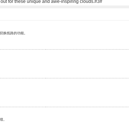
e out for these unique and awe-inspiring clouds.#3#
动切换线路的功能。
绩。