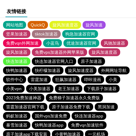
友情链接
网站地图
QuickQ
旋风加速度器
旋风加速
坚果加速器
tiktok加速器
狗急加速器官网
免费vqn外网加速
小蓝鸟
优途加速器官网
风驰加速器
旋风加速器
免费vps加速器外网苹果版
旋风加速度器
快连加速器
快连加速器官网入口
原子加速器
快鸭加速器
快柠檬加速器
旋风加速度器
外网网址导航
软件中心
雷霆加速
狂飙加速器
哔咔漫画
小美
小美vpn
小美加速器
老王加速器
下载原子加速器
2023免费加速神器
免费梯子加速器永久免费版
雷霆加速器官网下载
原子加速器免费下载
黑洞加速
蚂蚁加速器
国外vps加速免费
快连加速器app
暴雪加速器
快鸭加速器app
免费vqn加速软件
原子加速app下载安装
小黄鸭加速器
一元机场