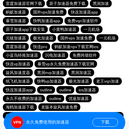
雷霆加速器官网下载
原子加速器免费下载
黑洞加速
蚂蚁加速器
国外vps加速免费
快连加速器app
暴雪加速器
快鸭加速器app
免费vqn加速软件
原子加速app下载安装
小黄鸭加速器
一元机场
元链加速器
极光加速器
国外vps 加速免费
一元机场
雷霆加器速
快连pro
蚂蚁加速npv下载官网ios
小蓝鸟特推加速器
闪电加速器
免费跨墙软件
快连vp加速器
暴雪vp永久免费加速器下载官网
旋风加速度器
黑洞nvp加速器
黑洞加速噐
纸飞机加速器
快鸭vp加速器
极光加速器
老王vqn加速
快连加速器app
outline
outline
ios加速器
永久不收费的加速器
outline
优途加速器
海鸥加速器下载
老版本旋风加速免费
每天免费2小时加速器
1元机场
outline
安卓加速器梯子
永久免费使用的加速器
下载