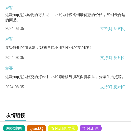
游客
这款app是我购物的得力助手，让我能够找到最优惠的价格，买到最合适
的商品。
2024-08-05
支持
[0]
反对
[0]
游客
超级好用的加速器，妈妈再也不用担心我的学习啦！
2024-08-05
支持
[0]
反对
[0]
游客
这款app是我社交的好帮手，让我能够与朋友保持联系，分享生活点滴。
2024-08-05
支持
[0]
反对
[0]
友情链接
网站地图
QuickQ
旋风加速度器
旋风加速