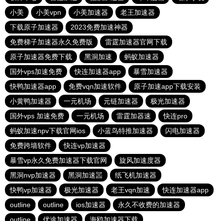
小美
小美vpn
小美加速器
老王加速器
下载原子加速器
2023免费加速神器
免费梯子加速器永久免费版
雷霆加速器官网下载
原子加速器免费下载
黑洞加速
蚂蚁加速器
国外vps加速免费
快连加速器app
暴雪加速器
快鸭加速器app
免费vqn加速软件
原子加速app下载安装
小黄鸭加速器
一元机场
元链加速器
极光加速器
国外vps 加速免费
一元机场
雷霆加器速
快连pro
蚂蚁加速npv下载官网ios
小蓝鸟特推加速器
闪电加速器
免费跨墙软件
快连vp加速器
暴雪vp永久免费加速器下载官网
旋风加速度器
黑洞nvp加速器
黑洞加速噐
纸飞机加速器
快鸭vp加速器
极光加速器
老王vqn加速
快连加速器app
outline
outline
ios加速器
永久不收费的加速器
outline
优途加速器
海鸥加速器下载