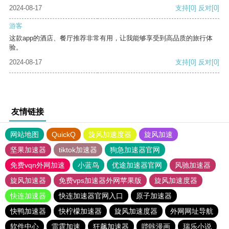
2024-08-17
支持
[0]
反对
[0]
游客
这款app的酒店、餐厅推荐非常有用，让我能够享受到高品质的旅行体
验。
2024-08-17
支持
[0]
反对
[0]
友情链接
网站地图
QuickQ
旋风加速度器
旋风加速
坚果加速器
tiktok加速器
狗急加速器官网
免费vqn外网加速
小蓝鸟
优途加速器官网
风驰加速器
旋风加速器
免费vps加速器外网苹果版
旋风加速度器
快连加速器
快连加速器官网入口
原子加速器
快鸭加速器
快柠檬加速器
旋风加速度器
外网网址导航
软件中心
雷霆加速
狂飙加速器
哔咔漫画
瑞乐小说